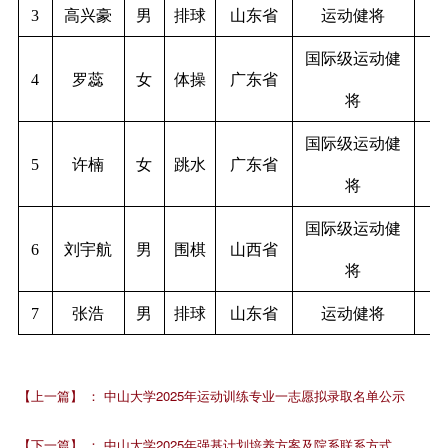
3
高兴豪
男
排球
山东省
运动健将
2
国际级运动健
4
罗蕊
女
体操
广东省
将
国际级运动健
5
许楠
女
跳水
广东省
将
国际级运动健
6
刘宇航
男
围棋
山西省
将
7
张浩
男
排球
山东省
运动健将
2
【上一篇】
：
中山大学2025年运动训练专业一志愿拟录取名单公示
【下一篇】
：
中山大学2025年强基计划培养方案及院系联系方式